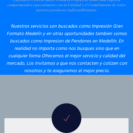
comprometidos especialmente con la Calidad y el Cumplimiento de todos
nuestros productos indiscutiblemente.
Nuestros servicios son buscados como Impresión Gran
Formato Medelín y en otras oportunidades tambien somos
buscados como Impresion de Pendones en Medellín. En
realidad no importa como nos busques sino que en
cualquier forma Ofrecemos el mejor servicio y calidad del
mercado, Los invitamos a que nos contacten y cotizen con
nosotros y te aseguramos el mejor precio.