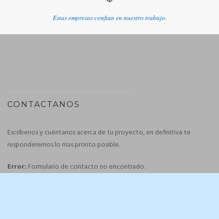
Estas empresas confian en nuestro trabajo.
lo más importante tenemos una solución para tí.
CONTACTANOS
Escríbenos y cuéntanos acerca de tu proyecto, en definitiva te
responderemos lo mas pronto posible.
Error:
Formulario de contacto no encontrado.